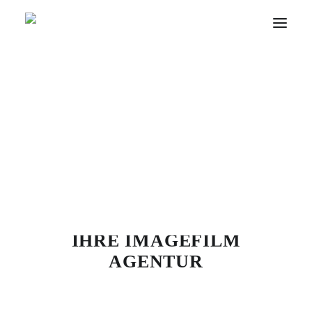
INDUSTRIEFOTOGRAFIE
BUSINESSFOTOGRAFIE
PRODUKTFOTOGRAFIE
ARCHITEKTURFOTOGRAFIE
IMAGEFIL
REPORTAGEFOTOGRAFIE
FILM & VIDEO
WEBSEITEN
SERIE UNTERWELT
SERIE WALLS & WINDINGS
ÜBER MICH
FIRMENPHILOSOPHIE
ANGEBOT FÜR STARTUPS & FIRMENGRÜNDER
IHRE IMAGEFILM
AGENTUR