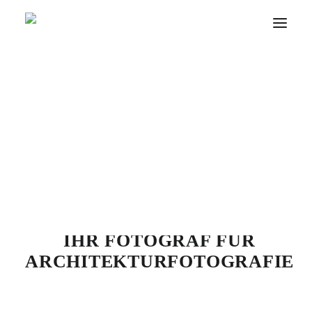
INDUSTRIEFOTOGRAFIE
BUSINESSFOTOGRAFIE
PRODUKTFOTOGRAFIE
ARCHITEKTURFOTOGRAFIE
ARCHITEK
REPORTAGEFOTOGRAFIE
FILM & VIDEO
WEBSEITEN
SERIE UNTERWELT
SERIE WALLS & WINDINGS
ÜBER MICH
FIRMENPHILOSOPHIE
ANGEBOT FÜR STARTUPS & FIRMENGRÜNDER
IHR FOTOGRAF FÜR
ARCHITEKTURFOTOGRAFIE